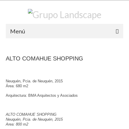
Menú
PROYECTOS
ALTO COMAHUE SHOPPING
Residencial
Comercial/ Institucional
Neuquén, Pcia. de Neuquén, 2015
Urbanizaciones/ Parques
Área: 680 m2
Concursos
Arquitectura: BMA Arquitectos y Asociados
CUBIERTAS VERDES / LEED
ALTO COMAHUE SHOPPING
NEWS
Neuquén, Pcia. de Neuquén, 2015
Area: 800 m2