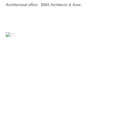
PRENSA
Architectural office: BMA Architects & Asoc.
NOTICIAS
Paisajista Grupo Landscape - arquitectura del paisaje
QUIENES SOMOS
CONTACTO
GL LAB