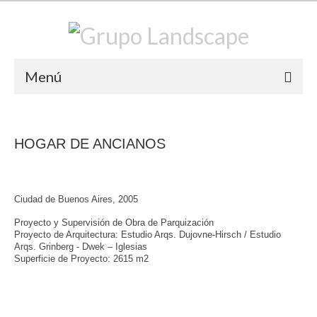
Menú
PROYECTOS
HOGAR DE ANCIANOS
Residencial
Comercial/ Institucional
Ciudad de Buenos Aires, 2005
Urbanizaciones/ Parques
Proyecto y Supervisión de Obra de Parquización
Concursos
Proyecto de Arquitectura: Estudio Arqs. Dujovne-Hirsch / Estudio
Arqs. Grinberg - Dwek – Iglesias
Superficie de Proyecto: 2615 m2
CUBIERTAS VERDES / LEED
NEWS