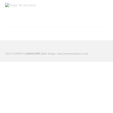
PRENSA
NOTICIAS
Paisajista Grupo Landscape - arquitectura del paisaje
QUIENES SOMOS
CONTACTO
GL LAB
2016 © GRUPO
LANDSCAPE
[Web design: www.celestehampton.com]