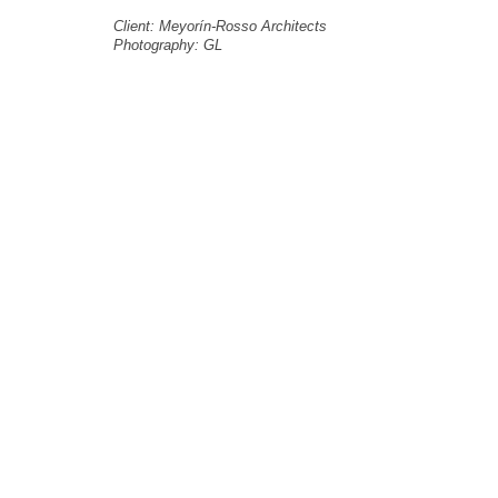
Client: Meyorín-Rosso Architects
Photography: GL
Paisajista Grupo Landscape - arquitectura del paisaje